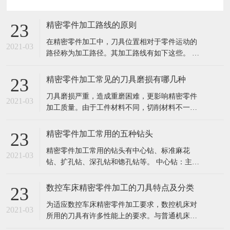
精密零件加工路线的原则
23
在精密零件加工中，刀具位置相对于零件运动的
2021-03
路径称为加工路径。其加工路线有如下这些。 孔
加工路线：孔加工路线是指在孔加工过程中，刀
具自快进转为工进时，刀尖点位置与孔上表面之
精密零件加工常见的刀具磨损有哪几种
23
间的距离。相互位置精度高得孔系的加工路线，
刀具磨损严重，造成重磨困难，更影响精密零件
对于位置精度要求较高的孔系加工，特别要注意
2021-03
加工质量。由于工件材料不同，切削材料不一
孔的加工顺序的安排，避免将坐标轴的方
样，刀具正常磨损的形式有以下三种情况： 1.后
刀面磨损 后刀磨损只磨损部位主要发生在后刀面
精密零件加工常用的五种钻头
23
上。磨损后成形成αo ≤0o的棱面，他的高度VB表
精密零件加工常用的钻头有中心钻、标准麻花
示磨损量，这种磨损一般是在切削脆性金属或以
2021-03
钻、扩孔钻、深孔钻和锪孔钻等。 中心钻：主要
较低的切削速度和较小的
用于孔的定位，由于切割部分的直径较小，所以
中心钻钻孔时，应选取较高的转速。 标准麻花
数控车床精密零件加工的刀具特点及分类
23
钻：麻花钻的切削部分包括两个主切削刃，两个
为适应数控车床精密零件加工要求，数控机床对
辅助切削刃，一个凿子刃和两个螺旋槽。由于没
2021-03
所用的刀具有许多性能上的要求。与普通机床的
有用于引导钻模的固定装置，加工中心
刀具相比，数控车床刀具及刀具系统具有以下特