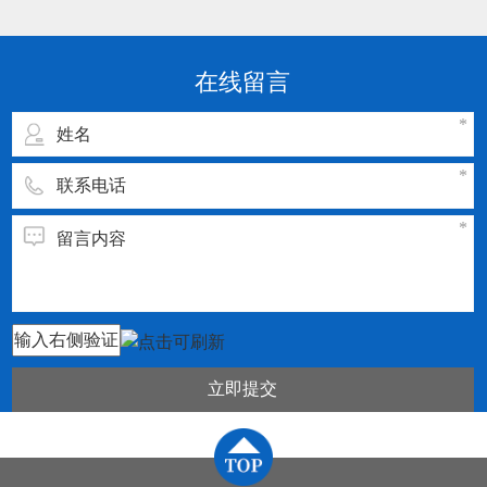
点： 1.刀片或刀具的通用化、规则化、系列化。
2.刀片或刀具几何参数和切削参数的规范化、典
型化。 3.刀片或刀具材料及切割参数须与被加工
在线留言
工件的材料相匹配
立即提交