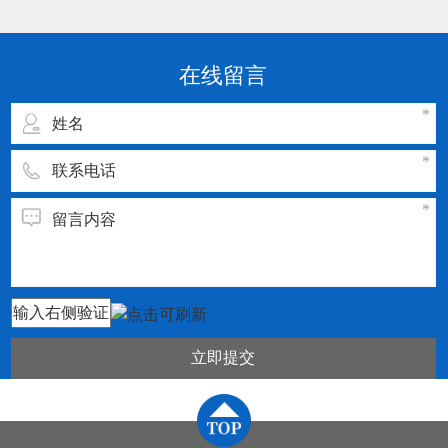
点： 1.刀片或刀具的通用化、规则化、系列化。
2.刀片或刀具几何参数和切削参数的规范化、典
型化。 3.刀片或刀具材料及切割参数须与被加工
在线留言
工件的材料相匹配
立即提交