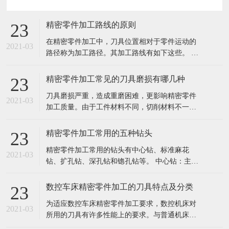
精密零件加工路线的原则
23
在精密零件加工中，刀具位置相对于零件运动的
2021-03
路径称为加工路径。其加工路线有如下这些。 孔
加工路线：孔加工路线是指在孔加工过程中，刀
具自快进转为工进时，刀尖点位置与孔上表面之
精密零件加工常见的刀具磨损有哪几种
23
间的距离。相互位置精度高得孔系的加工路线，
刀具磨损严重，造成重磨困难，更影响精密零件
对于位置精度要求较高的孔系加工，特别要注意
2021-03
加工质量。由于工件材料不同，切削材料不一
孔的加工顺序的安排，避免将坐标轴的方
样，刀具正常磨损的形式有以下三种情况： 1.后
刀面磨损 后刀磨损只磨损部位主要发生在后刀面
精密零件加工常用的五种钻头
23
上。磨损后成形成αo ≤0o的棱面，他的高度VB表
精密零件加工常用的钻头有中心钻、标准麻花
示磨损量，这种磨损一般是在切削脆性金属或以
2021-03
钻、扩孔钻、深孔钻和锪孔钻等。 中心钻：主要
较低的切削速度和较小的
用于孔的定位，由于切割部分的直径较小，所以
中心钻钻孔时，应选取较高的转速。 标准麻花
数控车床精密零件加工的刀具特点及分类
23
钻：麻花钻的切削部分包括两个主切削刃，两个
为适应数控车床精密零件加工要求，数控机床对
辅助切削刃，一个凿子刃和两个螺旋槽。由于没
2021-03
所用的刀具有许多性能上的要求。与普通机床的
有用于引导钻模的固定装置，加工中心
刀具相比，数控车床刀具及刀具系统具有以下特