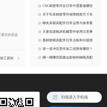
些？
CNC精密零件在日常中需要做哪些
维护保养？
关于车床精密零件保障精密尺寸关
键工艺措施是什么？
聊夹具模具配件‌日常运维与保养要
点有哪些？
大家知道铣床机械零件使用注意事
主要目的是提
项有哪些方面吗？
看精密模具配件日常点检和分级维
护是什么？
讲一讲冲压零件加工优势有哪些？
聊一聊哪些因素会影响钨钢模具配
加工原则
件硬度和韧性？
扫描进入手机端