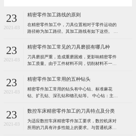
精密零件加工路线的原则
23
在精密零件加工中，刀具位置相对于零件运动的
2021-03
路径称为加工路径。其加工路线有如下这些。 孔
加工路线：孔加工路线是指在孔加工过程中，刀
具自快进转为工进时，刀尖点位置与孔上表面之
精密零件加工常见的刀具磨损有哪几种
23
间的距离。相互位置精度高得孔系的加工路线，
刀具磨损严重，造成重磨困难，更影响精密零件
对于位置精度要求较高的孔系加工，特别要注意
2021-03
加工质量。由于工件材料不同，切削材料不一
孔的加工顺序的安排，避免将坐标轴的方
样，刀具正常磨损的形式有以下三种情况： 1.后
刀面磨损 后刀磨损只磨损部位主要发生在后刀面
精密零件加工常用的五种钻头
23
上。磨损后成形成αo ≤0o的棱面，他的高度VB表
精密零件加工常用的钻头有中心钻、标准麻花
示磨损量，这种磨损一般是在切削脆性金属或以
2021-03
钻、扩孔钻、深孔钻和锪孔钻等。 中心钻：主要
较低的切削速度和较小的
用于孔的定位，由于切割部分的直径较小，所以
中心钻钻孔时，应选取较高的转速。 标准麻花
数控车床精密零件加工的刀具特点及分类
23
钻：麻花钻的切削部分包括两个主切削刃，两个
为适应数控车床精密零件加工要求，数控机床对
辅助切削刃，一个凿子刃和两个螺旋槽。由于没
2021-03
所用的刀具有许多性能上的要求。与普通机床的
有用于引导钻模的固定装置，加工中心
刀具相比，数控车床刀具及刀具系统具有以下特