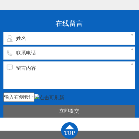
点： 1.刀片或刀具的通用化、规则化、系列化。
2.刀片或刀具几何参数和切削参数的规范化、典
型化。 3.刀片或刀具材料及切割参数须与被加工
在线留言
工件的材料相匹配
立即提交