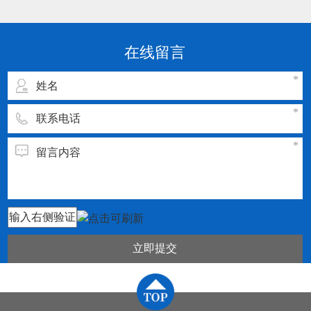
点： 1.刀片或刀具的通用化、规则化、系列化。
2.刀片或刀具几何参数和切削参数的规范化、典
型化。 3.刀片或刀具材料及切割参数须与被加工
在线留言
工件的材料相匹配
立即提交