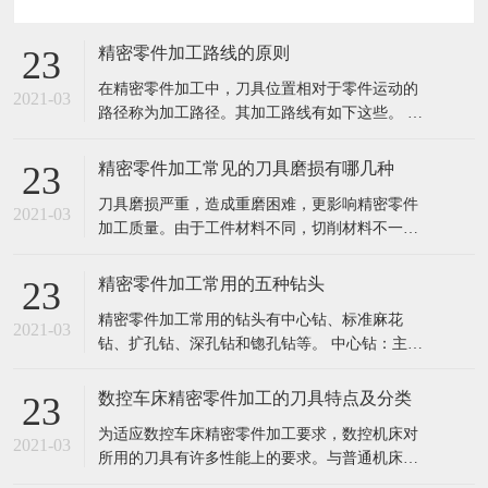
精密零件加工路线的原则
23
在精密零件加工中，刀具位置相对于零件运动的
2021-03
路径称为加工路径。其加工路线有如下这些。 孔
加工路线：孔加工路线是指在孔加工过程中，刀
具自快进转为工进时，刀尖点位置与孔上表面之
精密零件加工常见的刀具磨损有哪几种
23
间的距离。相互位置精度高得孔系的加工路线，
刀具磨损严重，造成重磨困难，更影响精密零件
对于位置精度要求较高的孔系加工，特别要注意
2021-03
加工质量。由于工件材料不同，切削材料不一
孔的加工顺序的安排，避免将坐标轴的方
样，刀具正常磨损的形式有以下三种情况： 1.后
刀面磨损 后刀磨损只磨损部位主要发生在后刀面
精密零件加工常用的五种钻头
23
上。磨损后成形成αo ≤0o的棱面，他的高度VB表
精密零件加工常用的钻头有中心钻、标准麻花
示磨损量，这种磨损一般是在切削脆性金属或以
2021-03
钻、扩孔钻、深孔钻和锪孔钻等。 中心钻：主要
较低的切削速度和较小的
用于孔的定位，由于切割部分的直径较小，所以
中心钻钻孔时，应选取较高的转速。 标准麻花
数控车床精密零件加工的刀具特点及分类
23
钻：麻花钻的切削部分包括两个主切削刃，两个
为适应数控车床精密零件加工要求，数控机床对
辅助切削刃，一个凿子刃和两个螺旋槽。由于没
2021-03
所用的刀具有许多性能上的要求。与普通机床的
有用于引导钻模的固定装置，加工中心
刀具相比，数控车床刀具及刀具系统具有以下特