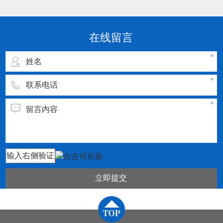
点： 1.刀片或刀具的通用化、规则化、系列化。
2.刀片或刀具几何参数和切削参数的规范化、典
型化。 3.刀片或刀具材料及切割参数须与被加工
在线留言
工件的材料相匹配
立即提交