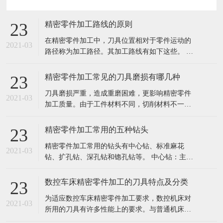
精密零件加工路线的原则
23
在精密零件加工中，刀具位置相对于零件运动的
2021-03
路径称为加工路径。其加工路线有如下这些。 孔
加工路线：孔加工路线是指在孔加工过程中，刀
具自快进转为工进时，刀尖点位置与孔上表面之
精密零件加工常见的刀具磨损有哪几种
23
间的距离。相互位置精度高得孔系的加工路线，
刀具磨损严重，造成重磨困难，更影响精密零件
对于位置精度要求较高的孔系加工，特别要注意
2021-03
加工质量。由于工件材料不同，切削材料不一
孔的加工顺序的安排，避免将坐标轴的方
样，刀具正常磨损的形式有以下三种情况： 1.后
刀面磨损 后刀磨损只磨损部位主要发生在后刀面
精密零件加工常用的五种钻头
23
上。磨损后成形成αo ≤0o的棱面，他的高度VB表
精密零件加工常用的钻头有中心钻、标准麻花
示磨损量，这种磨损一般是在切削脆性金属或以
2021-03
钻、扩孔钻、深孔钻和锪孔钻等。 中心钻：主要
较低的切削速度和较小的
用于孔的定位，由于切割部分的直径较小，所以
中心钻钻孔时，应选取较高的转速。 标准麻花
数控车床精密零件加工的刀具特点及分类
23
钻：麻花钻的切削部分包括两个主切削刃，两个
为适应数控车床精密零件加工要求，数控机床对
辅助切削刃，一个凿子刃和两个螺旋槽。由于没
2021-03
所用的刀具有许多性能上的要求。与普通机床的
有用于引导钻模的固定装置，加工中心
刀具相比，数控车床刀具及刀具系统具有以下特